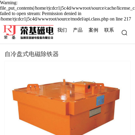
Warning:
file_put_contents(/home/rjcdcr1j5c4d/wwwroot/source/cache/license_c
failed to open stream: Permission denied in
/home/rjcdcr1j5c4d/wwwroot/source/model/api.class.php on line 217
我们
产品
案例
联系
自冷盘式电磁除铁器