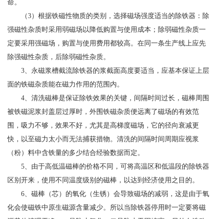
命。
（3）根据铁磁性物质的类别，选择磁场强度适当的除铁器：除
强磁性杂质时采用弱磁场以降低购置与使用成本；除弱磁性杂质一
定要采用强磁场，购置与使用费用都较高。在同一条生产线上应先
除强磁性杂质，后除弱磁性杂质。
3、永磁浆槽截流除铁器的浆截面高度要适当，应基本保证上层
面的铁磁杂质能在磁力作用的范围内。
4、清洗磁棒是保证除铁效果的关键，间隔时间过长，磁棒周围
被铁磁泥浆封盖层过厚时，外围铁磁杂质便远离了磁场的有效范
围，吸力不够，效果不好，尤其是高梯度磁场，它的径向衰减更
快，以至磁力太小而无法捕获措物。清洗的间隔时间周期应视浆
（粉）料中含铁量的多少结合经验数据而定。
5、由于高低温磁棒的价格不同，可将高温区和低温段的除铁器
区别开来，使用不同温度级别的磁棒，以达到经济使用之目的。
6、磁棒（芯）的氧化（生锈）会导致磁场的减弱，这是由于氧
化会使磁铁中原生磁源含量减少。所以当除铁器停用时一定要将磁