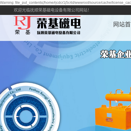
Warning: file_put_contents(/home/rjcdcr1j5c4d/wwwroot/source/cache/license_cach
欢迎光临抚顺荣基磁电设备有限公司网站！
网站首