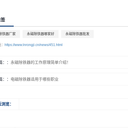
标签
除铁器厂家
永磁除铁器哪家好
永磁除铁器批发
址：
https://www.lnrongji.cn/news/451.html
篇：
永磁除铁器的工作原理简单介绍！
篇：
电磁除铁器适用于哪些职业
近浏览：