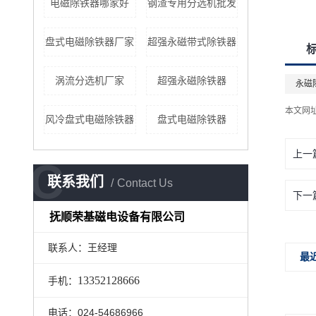
电磁除铁器哪家好
钢渣专用分选机批发
盘式电磁除铁器厂家
超强永磁带式除铁器
涡流分选机厂家
超强永磁除铁器
永磁
本文网
风冷盘式电磁除铁器
盘式电磁除铁器
上一
C
联系我们
Contact Us
下一
抚顺荣基磁电设备有限公司
联系人：王经理
最
13352128666
手机：
电话：024-54686966